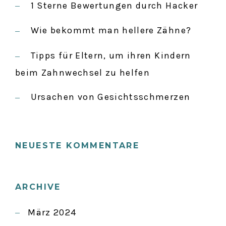
1 Sterne Bewertungen durch Hacker
h
V
:
Wie bekommt man hellere Zähne?
I
Tipps für Eltern, um ihren Kindern
beim Zahnwechsel zu helfen
G
Ursachen von Gesichtsschmerzen
A
T
NEUESTE KOMMENTARE
I
ARCHIVE
O
März 2024