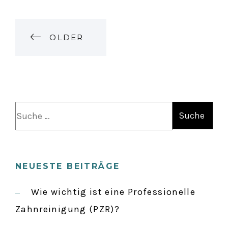
P
OLDER
O
S
S
T
u
c
S
h
NEUESTE BEITRÄGE
e
N
n
Wie wichtig ist eine Professionelle
a
Zahnreinigung (PZR)?
A
c