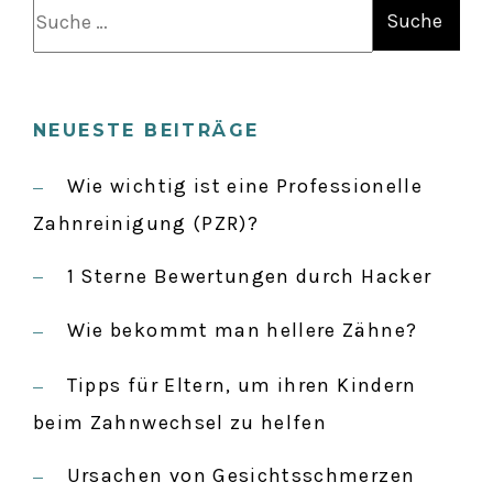
S
u
c
h
NEUESTE BEITRÄGE
e
n
Wie wichtig ist eine Professionelle
a
Zahnreinigung (PZR)?
c
1 Sterne Bewertungen durch Hacker
h
:
Wie bekommt man hellere Zähne?
Tipps für Eltern, um ihren Kindern
beim Zahnwechsel zu helfen
Ursachen von Gesichtsschmerzen