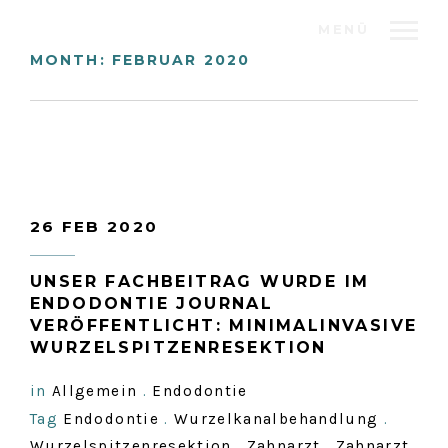
MENÜ
MONTH:
FEBRUAR 2020
26 FEB 2020
UNSER FACHBEITRAG WURDE IM
ENDODONTIE JOURNAL
VERÖFFENTLICHT: MINIMALINVASIVE
WURZELSPITZENRESEKTION
in
Allgemein
.
Endodontie
Tag
Endodontie
.
Wurzelkanalbehandlung
.
Wurzelspitzenresektion
.
Zahnarzt
.
Zahnarzt