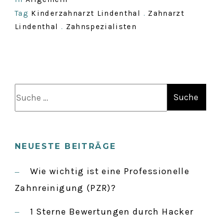
Tag
Kinderzahnarzt Lindenthal
.
Zahnarzt
Lindenthal
.
Zahnspezialisten
S
u
c
h
NEUESTE BEITRÄGE
e
n
Wie wichtig ist eine Professionelle
a
Zahnreinigung (PZR)?
c
1 Sterne Bewertungen durch Hacker
h