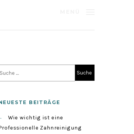
MENÜ
S
u
c
h
NEUESTE BEITRÄGE
e
n
Wie wichtig ist eine
a
Professionelle Zahnreinigung