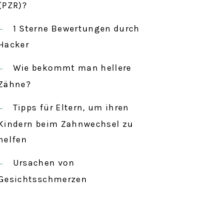
c
(PZR)?
h
1 Sterne Bewertungen durch
:
Hacker
Wie bekommt man hellere
Zähne?
Tipps für Eltern, um ihren
Kindern beim Zahnwechsel zu
helfen
Ursachen von
Gesichtsschmerzen