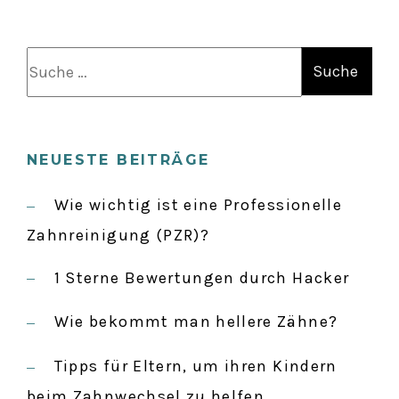
S
S
T
u
c
S
h
NEUESTE BEITRÄGE
e
N
n
Wie wichtig ist eine Professionelle
a
Zahnreinigung (PZR)?
A
c
1 Sterne Bewertungen durch Hacker
h
V
:
Wie bekommt man hellere Zähne?
I
Tipps für Eltern, um ihren Kindern
beim Zahnwechsel zu helfen