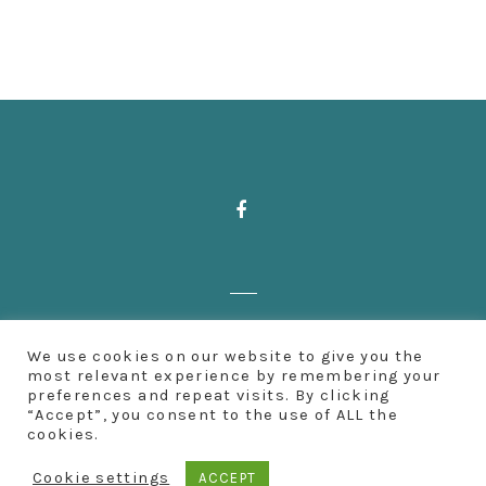
Zahnärzte Deußen | Aachener Straße 222
We use cookies on our website to give you the
| 50931 Köln | Fon: 0221 500 65 501 |
most relevant experience by remembering your
preferences and repeat visits. By clicking
Impressum
“Accept”, you consent to the use of ALL the
cookies.
Cookie settings
ACCEPT