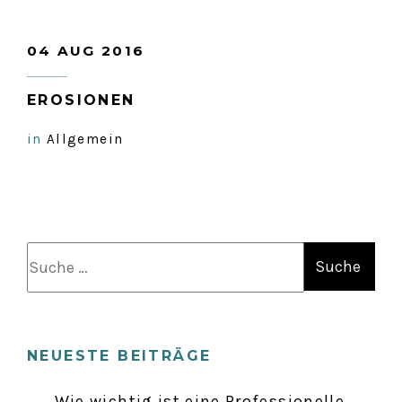
04 AUG 2016
EROSIONEN
in
Allgemein
S
u
c
h
NEUESTE BEITRÄGE
e
n
Wie wichtig ist eine Professionelle