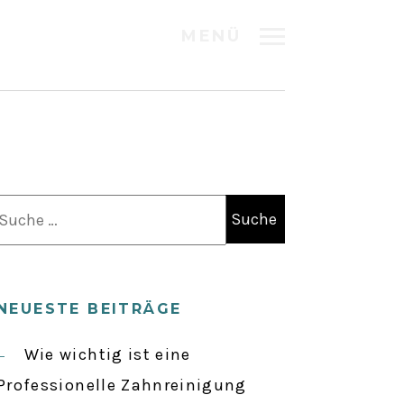
MENÜ
S
u
c
h
NEUESTE BEITRÄGE
e
n
Wie wichtig ist eine
a
Professionelle Zahnreinigung