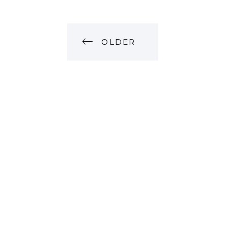
P
OLDER
O
S
T
S
N
A