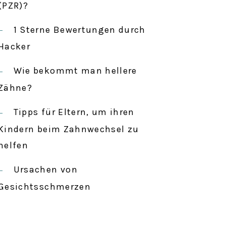
c
(PZR)?
h
1 Sterne Bewertungen durch
:
Hacker
Wie bekommt man hellere
Zähne?
Tipps für Eltern, um ihren
Kindern beim Zahnwechsel zu
helfen
Ursachen von
Gesichtsschmerzen