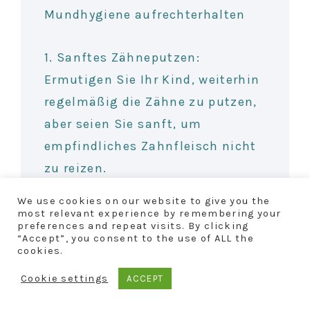
Mundhygiene aufrechterhalten
1. Sanftes Zähneputzen:
Ermutigen Sie Ihr Kind, weiterhin
regelmäßig die Zähne zu putzen,
aber seien Sie sanft, um
empfindliches Zahnfleisch nicht
zu reizen.
We use cookies on our website to give you the
2. Zahnseide verwenden: Auch
most relevant experience by remembering your
preferences and repeat visits. By clicking
wenn es schwierig sein kann,
“Accept”, you consent to the use of ALL the
cookies.
sollten Kinder weiterhin
Zahnseide verwenden, um die
Cookie settings
ACCEPT
Mundhygiene aufrechtzuerhalten.