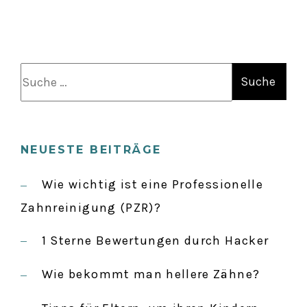
S
u
c
h
NEUESTE BEITRÄGE
e
n
Wie wichtig ist eine Professionelle
a
Zahnreinigung (PZR)?
c
1 Sterne Bewertungen durch Hacker
h
:
Wie bekommt man hellere Zähne?