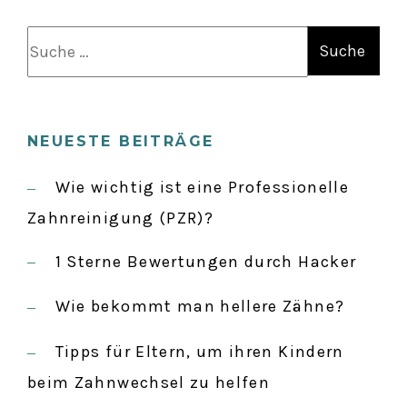
S
u
c
h
NEUESTE BEITRÄGE
e
n
Wie wichtig ist eine Professionelle
a
Zahnreinigung (PZR)?
c
1 Sterne Bewertungen durch Hacker
h
:
Wie bekommt man hellere Zähne?
Tipps für Eltern, um ihren Kindern
beim Zahnwechsel zu helfen