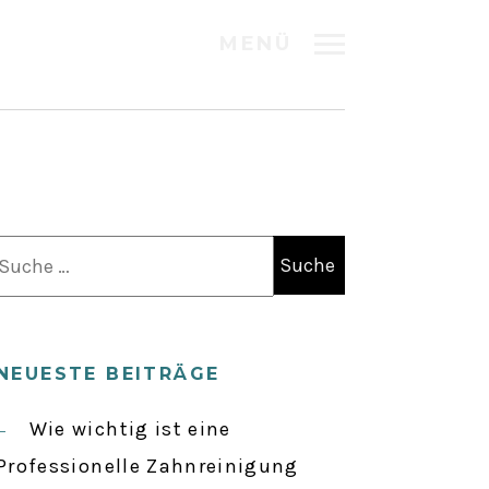
MENÜ
S
u
c
h
NEUESTE BEITRÄGE
e
n
Wie wichtig ist eine
a
Professionelle Zahnreinigung