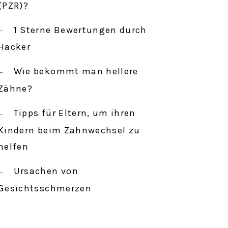
c
(PZR)?
h
1 Sterne Bewertungen durch
:
Hacker
Wie bekommt man hellere
Zähne?
Tipps für Eltern, um ihren
Kindern beim Zahnwechsel zu
helfen
Ursachen von
Gesichtsschmerzen