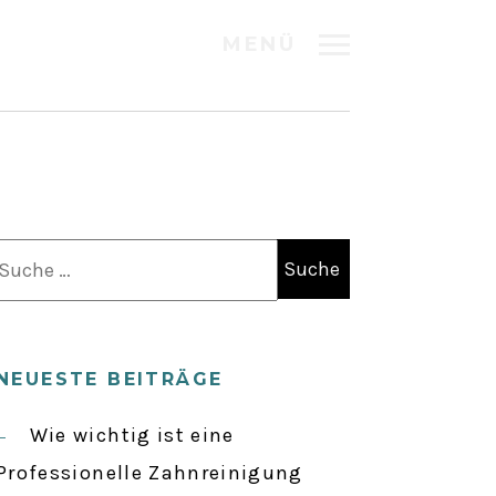
MENÜ
S
u
c
h
NEUESTE BEITRÄGE
e
n
Wie wichtig ist eine
a
Professionelle Zahnreinigung