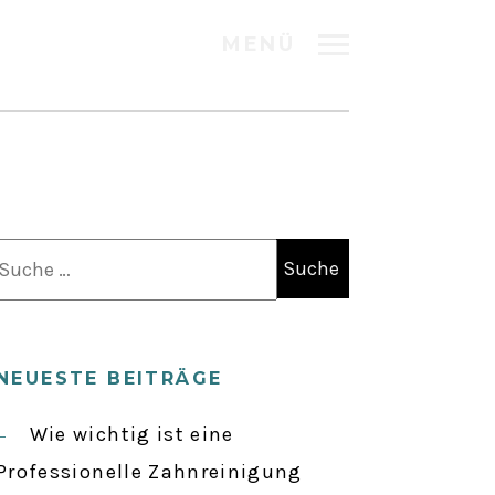
MENÜ
S
u
c
h
NEUESTE BEITRÄGE
e
n
Wie wichtig ist eine
a
Professionelle Zahnreinigung