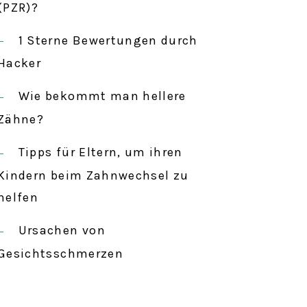
c
(PZR)?
h
1 Sterne Bewertungen durch
:
Hacker
Wie bekommt man hellere
Zähne?
Tipps für Eltern, um ihren
Kindern beim Zahnwechsel zu
helfen
Ursachen von
Gesichtsschmerzen