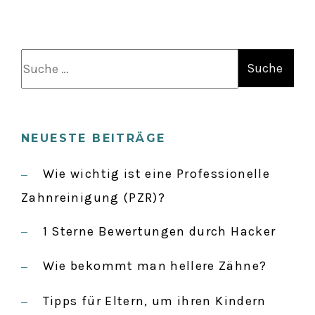
S
u
c
h
NEUESTE BEITRÄGE
e
n
Wie wichtig ist eine Professionelle
a
Zahnreinigung (PZR)?
c
1 Sterne Bewertungen durch Hacker
h
:
Wie bekommt man hellere Zähne?
Tipps für Eltern, um ihren Kindern