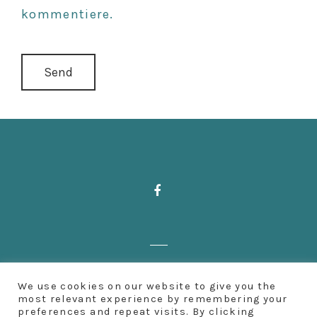
kommentiere.
Zahnärzte Deußen | Aachener Straße 222
We use cookies on our website to give you the
| 50931 Köln | Fon: 0221 500 65 501 |
most relevant experience by remembering your
preferences and repeat visits. By clicking