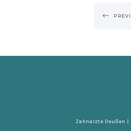
P
PREV
O
S
T
N
A
V
I
Zahnärzte Deußen | 