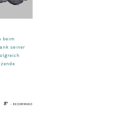
,
h beim
ank seiner
folgreich
tzende
- RECOMMAND