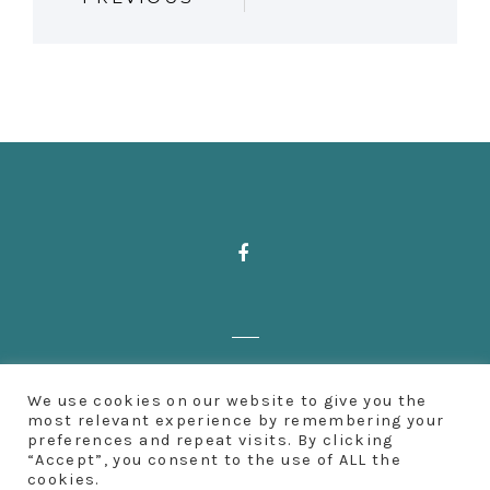
O
S
T
N
A
V
I
Zahnärzte Deußen | Aachener Straße 222
G
We use cookies on our website to give you the
| 50931 Köln | Fon: 0221 500 65 501 |
most relevant experience by remembering your
preferences and repeat visits. By clicking
A
Impressum
“Accept”, you consent to the use of ALL the
cookies.