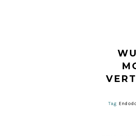
WU
M
VERT
Tag
Endodo