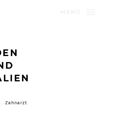
MENÜ
DEN
ND
ALIEN
t
.
Zahnarzt