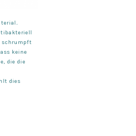
terial.
tibakteriell
m schrumpft
dass keine
, die die
hlt dies