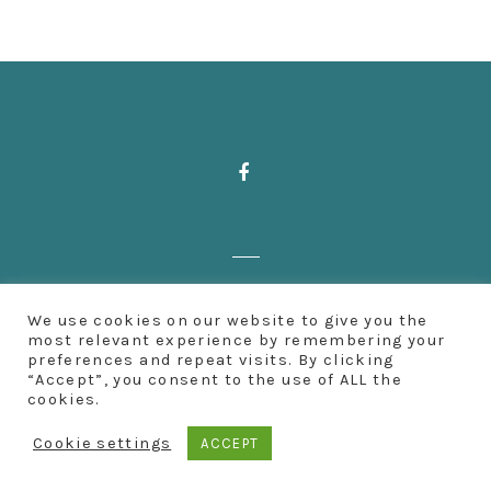
T
N
A
V
I
Zahnärzte Deußen | Aachener Straße 222
G
We use cookies on our website to give you the
| 50931 Köln | Fon: 0221 500 65 501 |
most relevant experience by remembering your
A
preferences and repeat visits. By clicking
Impressum
“Accept”, you consent to the use of ALL the
cookies.
T
Cookie settings
ACCEPT
I