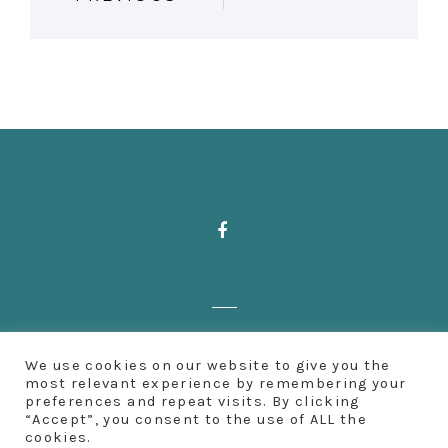
O
S
T
N
A
V
I
Zahnärzte Deußen | Aachener Straße 222
G
We use cookies on our website to give you the
| 50931 Köln | Fon: 0221 500 65 501 |
most relevant experience by remembering your
preferences and repeat visits. By clicking
A
Impressum
“Accept”, you consent to the use of ALL the
cookies.