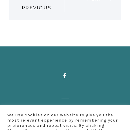
PREVIOUS
O
S
T
N
A
V
I
Zahnärzte Deußen | Aachener Straße 222
G
We use cookies on our website to give you the
| 50931 Köln | Fon: 0221 500 65 501 |
most relevant experience by remembering your
preferences and repeat visits. By clicking
A