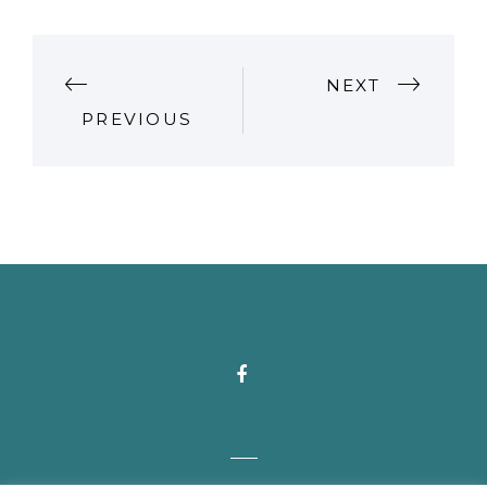
P
NEXT
PREVIOUS
O
S
T
N
A
V
I