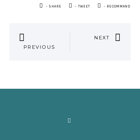
- SHARE
- TWEET
- RECOMMAND
P
NEXT
PREVIOUS
O
S
T
N
A
V