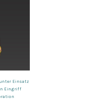
 unter
Einsatz
en
Eingriff
eration