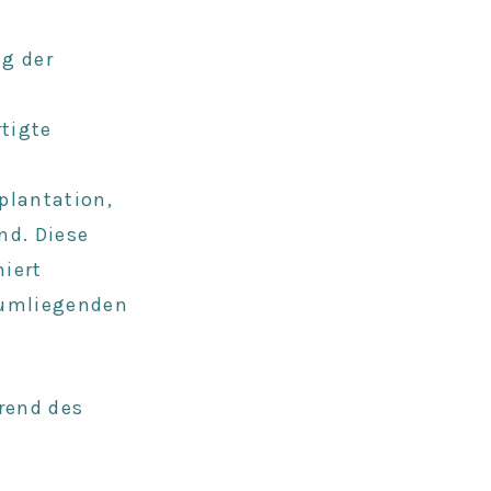
g der
tigte
plantation,
nd. Diese
iert
 umliegenden
rend des