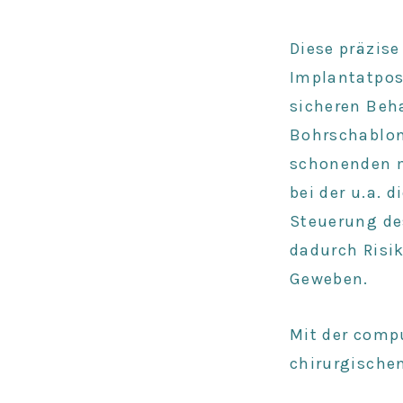
Diese
präzise
Implantatpos
sicheren Beh
Bohrschablon
schonenden m
bei der u.a. 
Steuerung de
dadurch Risi
Geweben.
Mit der comp
chirurgischen