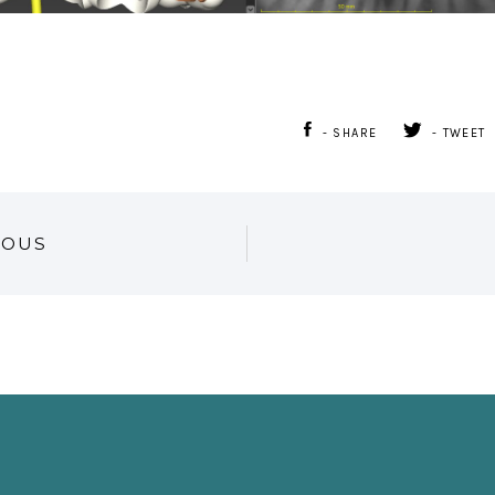
- SHARE
- TWEET
IOUS