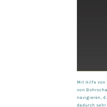
Mit Hilfe vo
von
Bohrsch
navigieren
, 
dadurch seh