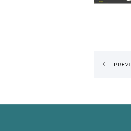
P
PREV
O
S
T
N