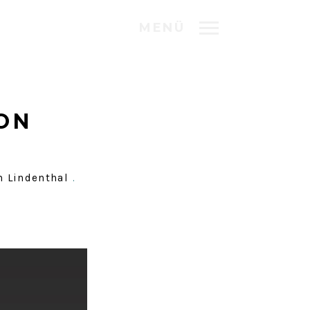
MENÜ
ON
n Lindenthal
.