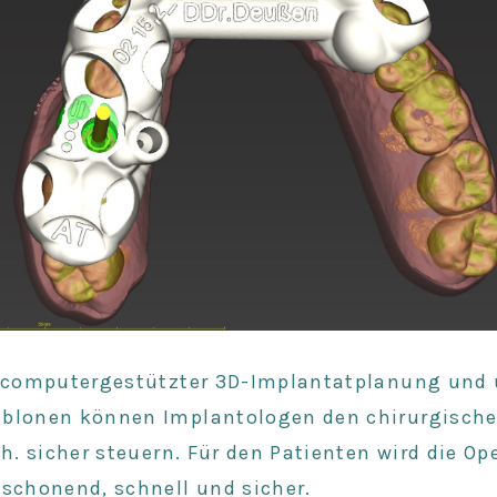
n computergestützter 3D-Implantatplanung und
ablonen
können Implantologen den chirurgisch
d.h. sicher steuern. Für den Patienten wird die Op
r
schonend, schnell und sicher
.