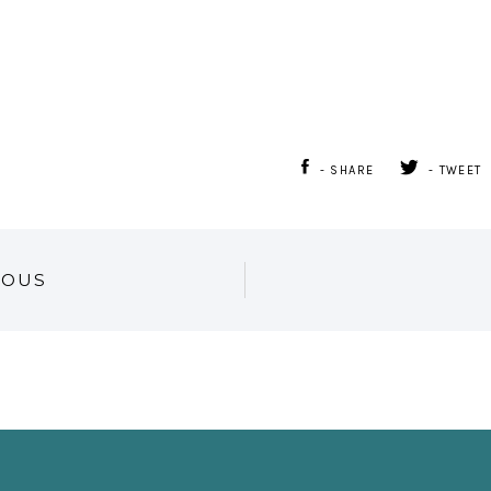
- SHARE
- TWEET
IOUS