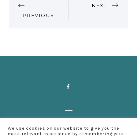
P
NEXT
PREVIOUS
O
S
T
N
A
V
I
Zahnärzte Deußen | Aachener Straße 222
G
We use cookies on our website to give you the
| 50931 Köln | Fon: 0221 500 65 501 |
most relevant experience by remembering your