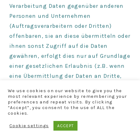
Verarbeitung Daten gegenüber anderen
Personen und Unternehmen
(Auftragsverarbeitern oder Dritten)
offenbaren, sie an diese übermitteln oder
ihnen sonst Zugriff auf die Daten
gewähren, erfolgt dies nur auf Grundlage
einer gesetzlichen Erlaubnis (z.B. wenn
eine Übermittlung der Daten an Dritte,
wie an Zahlungsdienstleister, gem. Art. 6
We use cookies on our website to give you the
Abs. 1 lit. b DSGVO zur Vertragserfüllung
most relevant experience by remembering your
preferences and repeat visits. By clicking
erforderlich ist), Sie eingewilligt haben,
“Accept”, you consent to the use of ALL the
cookies.
eine rechtliche Verpflichtung dies
vorsieht oder auf Grundlage unserer
Cookie settings
ACCEPT
berechtigten Interessen (z.B. beim